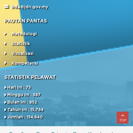
bda@jdn.gov.my
PAUTAN PANTAS
Metodologi
Statistik
Visualisasi
Kompetensi
STATISTIK PELAWAT
Hari Ini : 75
Minggu Ini : 587
Bulan Ini : 852
Tahun Ini : 15,764
Jumlah : 154,640
TOP