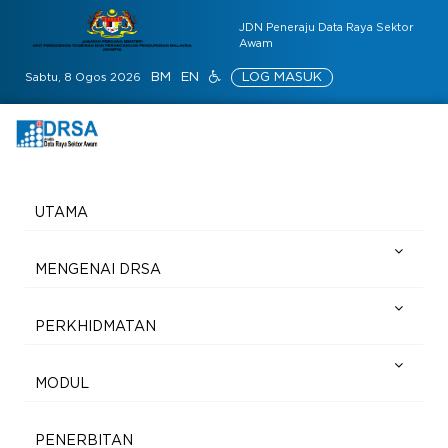
JDN Peneraju Data Raya Sektor
Awam
BM
EN
LOG MASUK
Sabtu, 8 Ogos 2026
UTAMA
MENGENAI DRSA
PERKHIDMATAN
MODUL
PENERBITAN