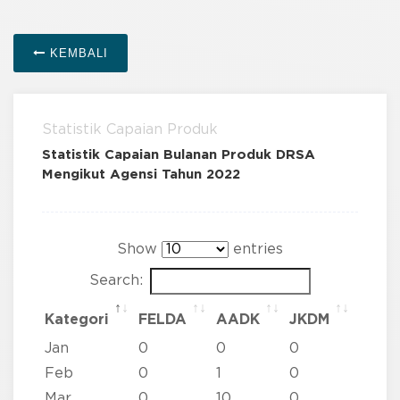
KEMBALI
Statistik Capaian Produk
Statistik Capaian Bulanan Produk DRSA
Mengikut Agensi Tahun 2022
Show
entries
Search:
Kategori
FELDA
AADK
JKDM
JPJ
Kategori
FELDA
AADK
JKDM
JPJ
Jan
0
0
0
0
Feb
0
1
0
31
Mar
0
10
0
58