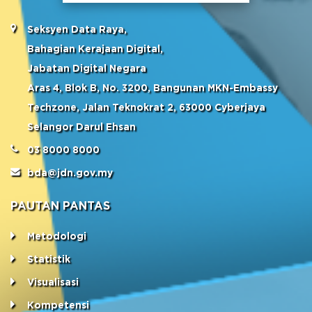
Seksyen Data Raya,
Bahagian Kerajaan Digital,
Jabatan Digital Negara
Aras 4, Blok B, No. 3200, Bangunan MKN-Embassy
Techzone, Jalan Teknokrat 2, 63000 Cyberjaya
Selangor Darul Ehsan
03 8000 8000
bda@jdn.gov.my
PAUTAN PANTAS
Metodologi
Statistik
Visualisasi
Kompetensi