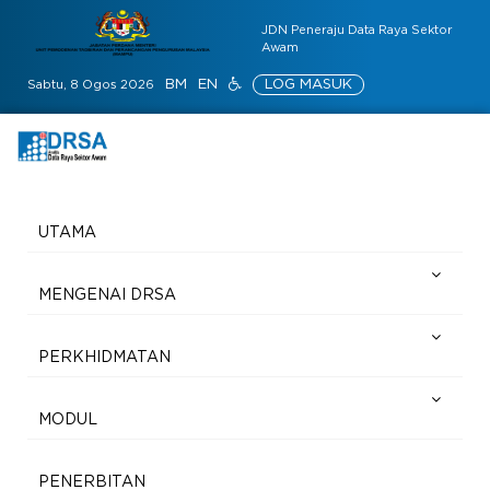
JDN Peneraju Data Raya Sektor
Awam
BM
EN
LOG MASUK
Sabtu, 8 Ogos 2026
UTAMA
MENGENAI DRSA
PERKHIDMATAN
MODUL
PENERBITAN