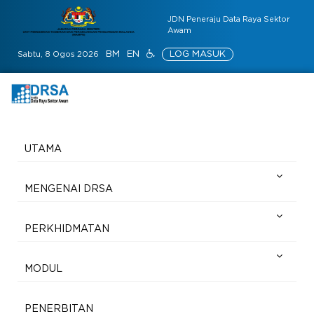
JDN Peneraju Data Raya Sektor
Awam
BM
EN
LOG MASUK
Sabtu, 8 Ogos 2026
UTAMA
MENGENAI DRSA
PERKHIDMATAN
MODUL
PENERBITAN