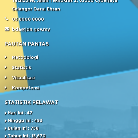
Techzone, Jalan Teknokrat 2, 63000 Cyberjaya
Selangor Darul Ehsan
03 8000 8000
bda@jdn.gov.my
PAUTAN PANTAS
Metodologi
Statistik
Visualisasi
Kompetensi
STATISTIK PELAWAT
Hari Ini : 47
Minggu Ini : 493
Bulan Ini : 758
Tahun Ini : 15,670